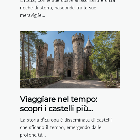
L'Italia, con le sue coste affascinanti e città
ricche di storia, nasconde tra le sue
meraviglie...
Viaggiare nel tempo:
scopri i castelli più
affascinanti d'Europa
La storia d'Europa è disseminata di castelli
che sfidano il tempo, emergendo dalle
profondità...