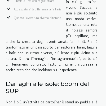
Libertà sì, ma con regole chiare
in cui gli italiani
vivono l’acqua, e
Attrezzatura: la differenza la fa l’aria
non è più soltanto
Quando l’avventura diventa itinerario
una moda estiva.
Complice una rete
di noleggi sempre
più capillare, ma
anche la crescita degli eventi amatoriali, il SUP si è
trasformato in un passaporto per esplorare fiumi, lagune
e baie con un ritmo diverso, più lento e più vicino alla
natura. Dietro l’immagine “instagrammabile”, però, c’è
un fenomeno concreto, fatto di numeri, sicurezza e
scelte tecniche che incidono sull’esperienza.
Dai laghi alle isole: boom del
SUP
Non è più un’attività da cartolina: il stand up paddle si è